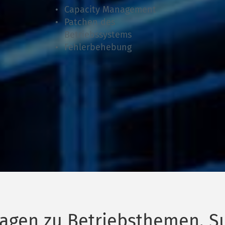
Capacity Management
Patchen des 
Betriebssystems
Fehlerbehebung 
agen zu Betriebsthemen, S