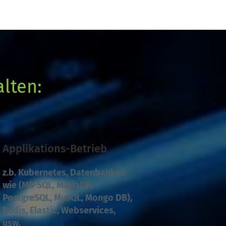
lten:
Applikations-Betrieb
z.b. Kubernetes, Datenbanken 
wie (MS-SQL, MariaDB, 
PostgreSQL, MySQL, Mongo DB), 
Redis, Elastic, Webservices, 
usw.