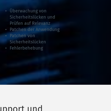
Überwachung von 
Sicherheitslücken und 
Prüfen auf Relevanz
Patchen der Anwendung
Patchen von 
Sicherheitslücken
Fehlerbehebung 
upport und 