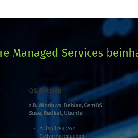
re Managed Services beinha
OS Betrieb
z.B. Windows, Debian, CentOS, 
Suse, Redhat, Ubuntu 
Aufspüren von 
Sicherheitslücken