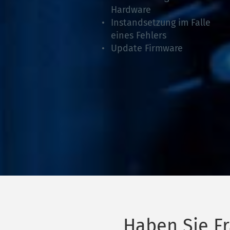
Hardware
Instandsetzung im Falle 
eines Fehlers
Update Firmware 
Haben Sie Fr