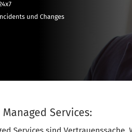
24x7
Incidents und Changes 
i Managed Services:
ed Services sind Vertrauenssache. W