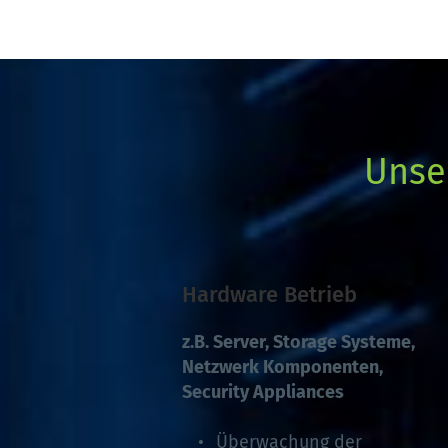
Unse
Hardware Betrieb
z.B. Server, Storage Systeme, 
Netzwerk Komponenten, 
Security Appliances 
Überwachung der 