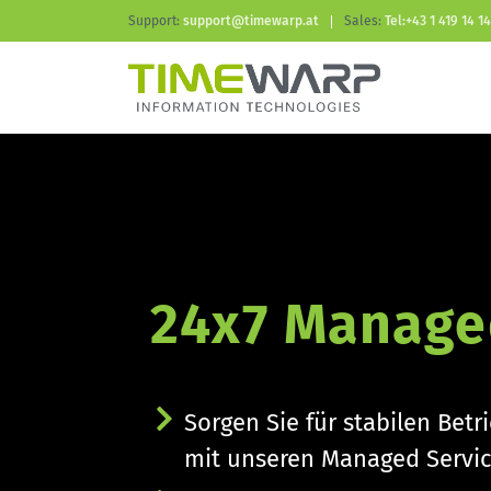
Support:
support@timewarp.at
Sales:
Tel:+43 1 419 14 14
24x7 Manage
Sorgen Sie für stabilen Betr
mit unseren Managed Servi