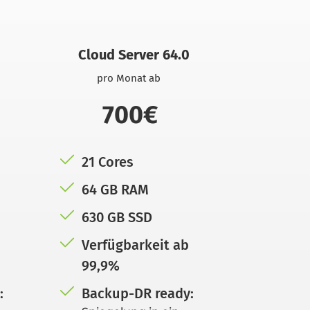
Cloud Server 64.0
pro Monat ab 
700€
21 Cores
64 GB RAM
630 GB SSD
Verfügbarkeit ab 
99,9% 
:
Backup-DR ready: