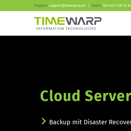
Support:
support@timewarp.at
Sales:
Tel:+43 1 419 14 14
Cloud Server
Backup mit Disaster Recover