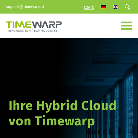
support@timewarp.at
LOGIN
Ihre Hybrid Cloud 
von Timewarp