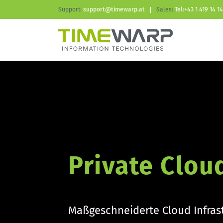
Support:
support@timewarp.at
Sales:
Tel:+43 1 419 14 14
Private Clou
Maßgeschneiderte Cloud Infrast