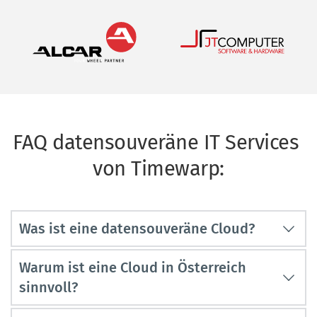
FAQ datensouveräne IT Services 
von Timewarp:
Was ist eine datensouveräne Cloud?
Eine datensouveräne Cloud stellt sicher, dass 
Warum ist eine Cloud in Österreich 
Daten im eigenen Land gespeichert und 
sinnvoll?
verarbeitet werden. Unternehmen behalten 
damit volle Kontrolle über Zugriff und 