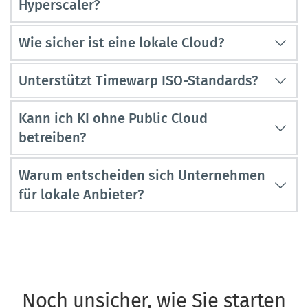
Nicht immer, aber oft besser planbar und 
langfristig stabil.
Sehr hoch, da Zugang und Infrastruktur 
kontrollierbar sind.
Ja, typische Standards wie ISO 27001 werden 
Kann ich KI ohne Public Cloud 
erfüllt.
Ja, mit lokaler Infrastruktur und eigenen 
Warum entscheiden sich Unternehmen 
Ressourcen bei Timewarp.
Mehr Kontrolle, weniger Abhängigkeit und 
bessere Compliance.
Noch unsicher, wie Sie starten 