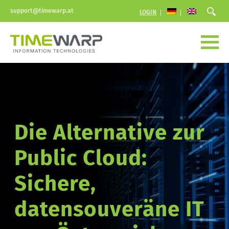
support@timewarp.at
LOGIN
Die Alternative zur 
Public Cloud:
Sichere, 
datensouveräne IT 