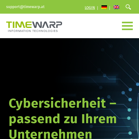
support@timewarp.at
LOGIN
Cybersicherheit – 
passend zu Ihrem 
Unternehmen