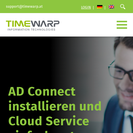
support@timewarp.at
LOGIN
AD Connect 
installieren und 
Cloud Service 