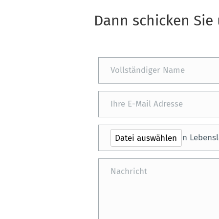
Dann schicken Sie 
Bitte laden Sie Ihren Lebensla
Datei auswählen