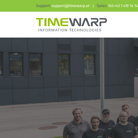
Support:
support@timewarp.at
Sales:
Tel:+43 1 419 14 14