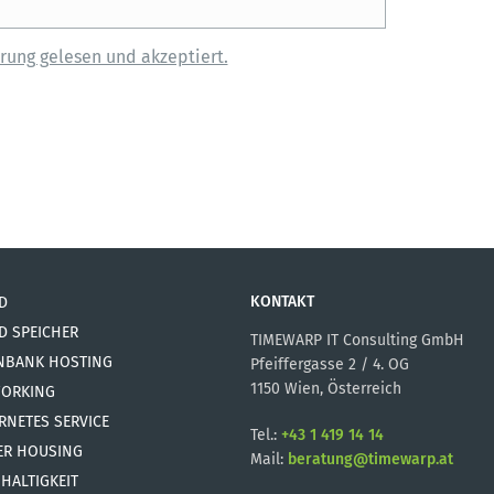
rung gelesen und akzeptiert.
KONTAKT
D
D SPEICHER
TIMEWARP IT Consulting GmbH
NBANK HOSTING
Pfeiffergasse 2 / 4. OG
1150 Wien, Österreich
ORKING
RNETES SERVICE
Tel.:
+43 1 419 14 14
ER HOUSING
Mail:
beratung@timewarp.at
HALTIGKEIT