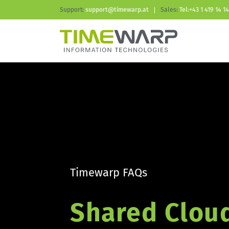
Support:
support@timewarp.at
Sales:
Tel:+43 1 419 14 14
Timewarp FAQs
Shared Cloud