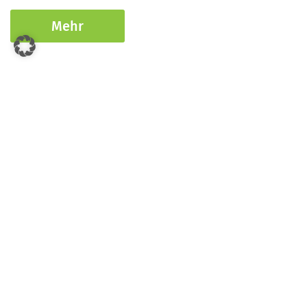
Mehr
Neueste Beiträge:
Wenn IT plötzlich einfach funktioniert
by Veronika Pambalk
News
Case Study
Allgemein
25. Februar, 2026