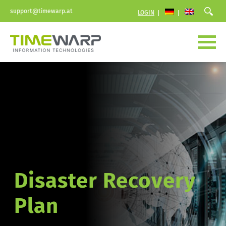
support@timewarp.at
LOGIN
Disaster Recovery 
Plan