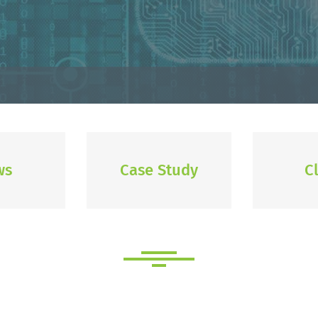
ws
Case Study
C