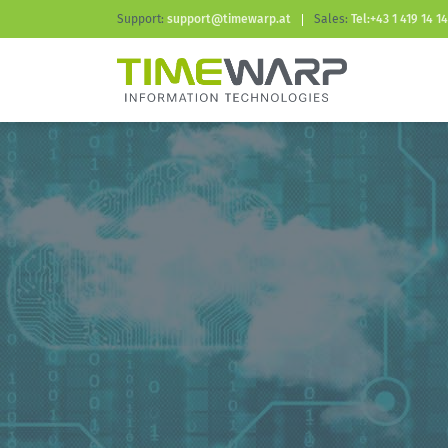
Support:
support@timewarp.at
Sales:
Tel:+43 1 419 14 14