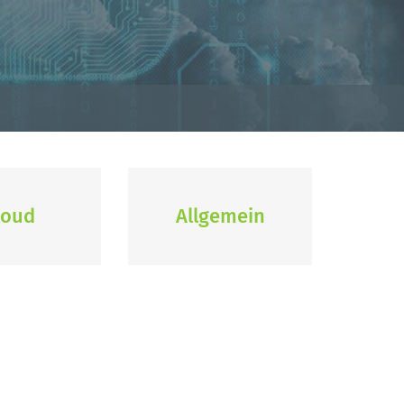
loud
Allgemein